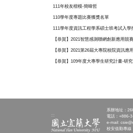
111年校友楷模-簡暐哲
110學年度專題比賽獲獎名單
111學年度資訊工程學系碩士班考試入學
【恭賀】2021智慧感測聯網創新應用競
【恭賀】2021第26屆大專院校院資訊應
【恭賀】109年度大專學生研究計畫-研
系辦地址：26
:::
電話：+886-3-
e-mail:
csie@n
校安值勤專線：+88