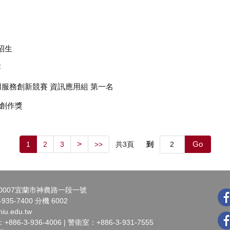
招生
賽
用服務創新競賽 資訊應用組 第一名
究創作獎
Go
>
共
3
頁
到
1
2
3
>>
0007宜蘭市神農路一段一號
935-7400 分機 6002
iu.edu.tw
6-3-936-4006 | 警衛室：+886-3-931-7555