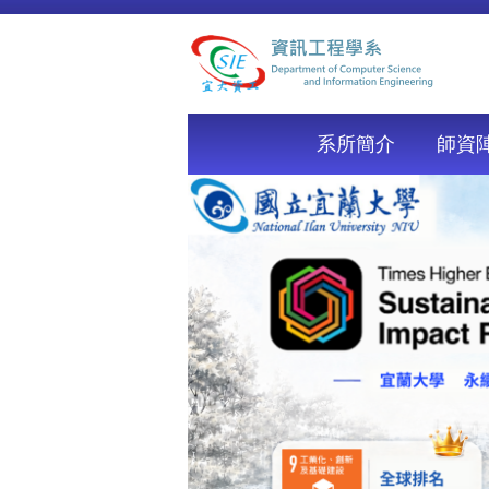
跳
到
主
要
內
容
系所簡介
師資
區