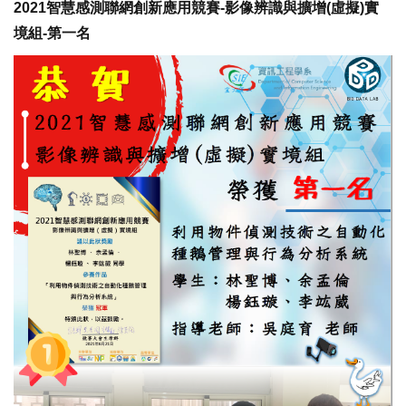
2021智慧感測聯網創新應用競賽-影像辨識與擴增(虛擬)實
境組-第一名