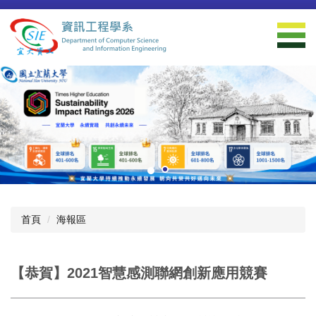
跳
到
主
要
內
容
區
首頁
海報區
【恭賀】2021智慧感測聯網創新應用競賽