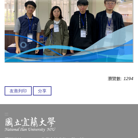
瀏覽數:
1294
友善列印
分享
:::