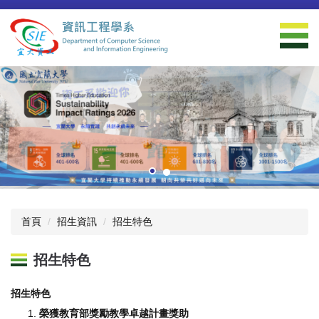
跳
到
主
要
內
容
區
首頁
招生資訊
招生特色
招生特色
招生特色
榮獲教育部獎勵教學卓越計畫獎助