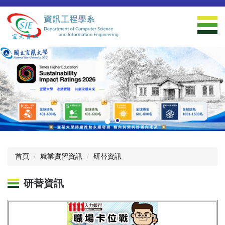
跳
到
主
要
內
容
區
首頁
就業實習資訊
研替資訊
研替資訊