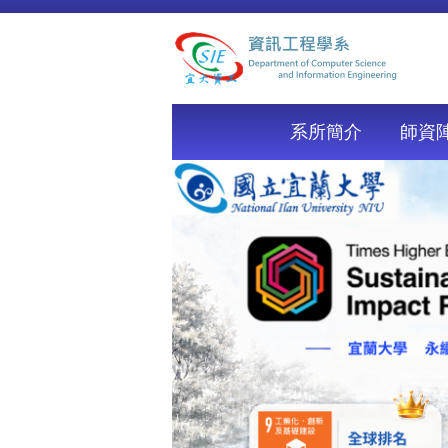
跳
到
主
要
內
容
系所簡介
師資
區