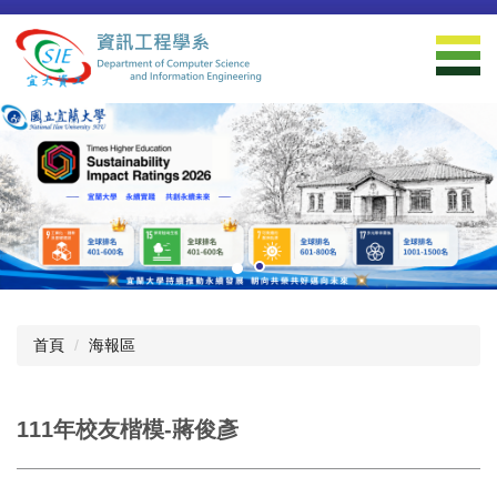
跳
到
主
要
內
容
區
首頁
海報區
111年校友楷模-蔣俊彥