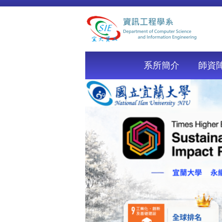
跳
到
主
要
內
容
系所簡介
師資
區