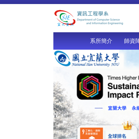
跳
到
主
要
內
容
系所簡介
師資
區