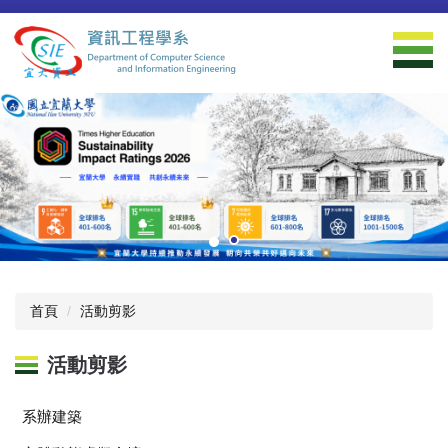
跳
到
主
要
內
容
區
首頁
活動剪影
活動剪影
系辦建築