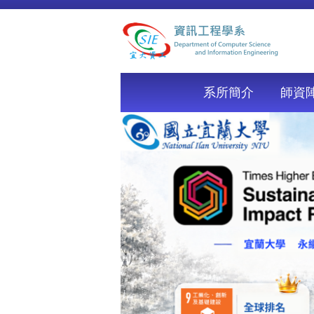
跳
到
主
要
內
容
系所簡介
師資
區