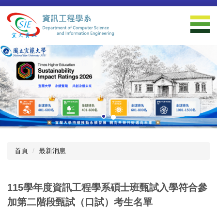
跳
到
主
要
內
容
區
首頁
最新消息
115學年度資訊工程學系碩士班甄試入學符合參
加第二階段甄試（口試）考生名單