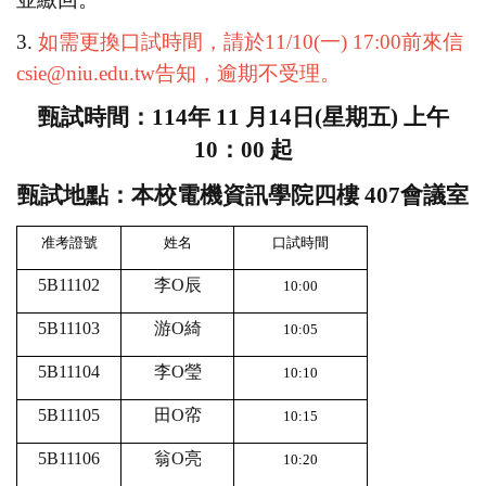
3.
如需更換口試時間，請於
11/10(
一
) 17:00
前來信
csie@niu.edu.tw
告知，逾期不受理。
甄試時間：
114
年
11
月
14
日
(
星期五
)
上午
10
：
00
起
甄試地點：本校電機資訊學院四樓
407
會議室
准考證號
姓名
口試時間
5B11102
李O辰
10:00
5B11103
游O綺
10:05
5B11104
李O瑩
10:10
5B11105
田O帟
10:15
5B11106
翁O亮
10:20