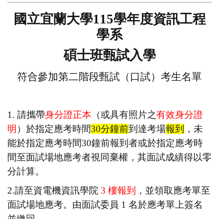
國立宜蘭大學
115
學年度資訊工程
學系
碩士班甄試入學
符合參加第二階段甄試（口試）考生名單
1.
請攜帶
身分證正本
（或具有照片之
有效身分證
明
）於指定應考時間
30
分鐘前
到達考場
報到
，未
能於指定應考時間
30
鐘前報到者或於指定應考時
間至面試場地應考者視同棄權，其面試成績得以零
分計算。
2.
請至資電機資訊學院
3
樓報到
，並領取應考單至
面試場地應考。由面試委員
1
名於應考單上簽名
並繳回。