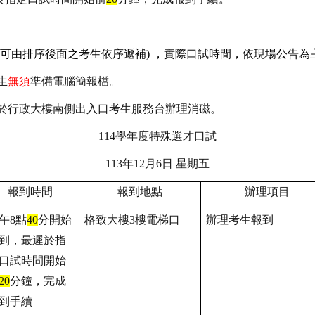
。
可由排序後面之考生依序遞補) ，實際口試時間，依現場公告為
生
無須
準備電腦簡報檔。
於行政大樓南側出入口考生服務台辦理消磁。
114
學年度特殊選才口試
113
年12月6日 星期五
報到時間
報到地點
辦理項目
午8點
40
分開始
格致大樓3樓電梯口
辦理考生報到
到，最遲於指
口試時間開始
2
0
分鐘，完成
到手續