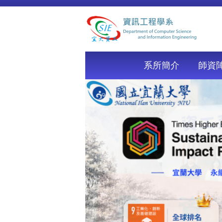
跳
到
主
要
內
容
系所簡介
師資
區