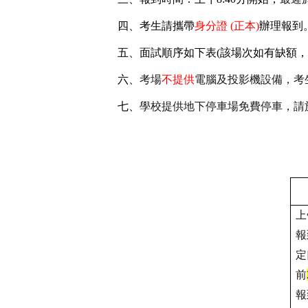
四、考生請攜帶
身分證 (正本)
辦理報到
五、面試順序如下表(該場次如有缺額，
六、
考場
不提供
電腦及投影機設備，考
七、
學校提供地下停車場免費停車，請
上
報
定
前
報