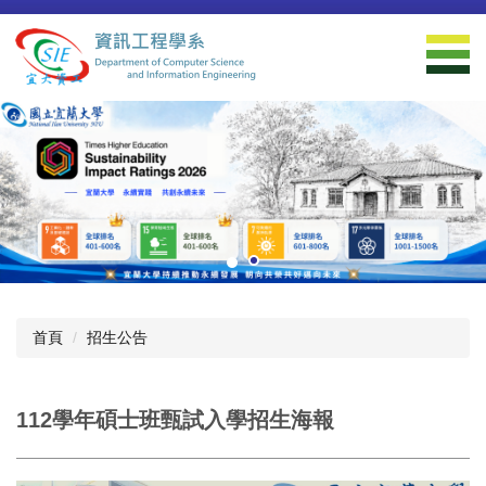
跳
到
主
要
內
容
區
首頁
招生公告
112學年碩士班甄試入學招生海報