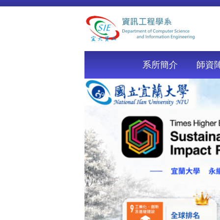
跳
到
主
要
內
容
系所簡介
師資
區