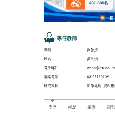
專任教師
職稱
副教授
姓名
吳汶涓
電子郵件
wenn@niu.edu.t
聯絡電話
03-9316010#
研究專長
影像處理; 資料壓
學歷
經歷
榮譽
期